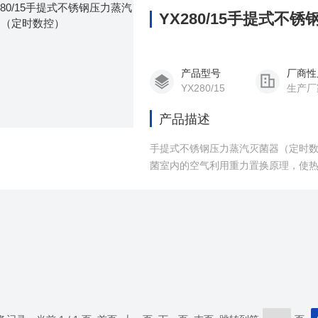
YX280/15手提式
产品型号
厂商性
YX280/15
生产厂
产品描述
手提式不锈钢压力蒸汽灭菌器（定时数
菌室内的空气利用重力置换原理，使
出，排出的冷空气由热蒸汽取代，同
速潮润、加热，当被灭菌的物体达到
菌的目的。