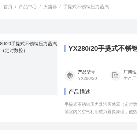
：
首页
/
产品中心
/
灭菌器
/
手提式不锈钢压力蒸汽
YX280/20手提式
产品型号
厂商性
YX280/20
生产厂
产品描述
手提式不锈钢压力蒸汽灭菌器（定时数
菌室内的空气利用重力置换原理，使
出，排出的冷空气由热蒸汽取代，同
速潮润、加热，当被灭菌的物体达到
菌的目的。