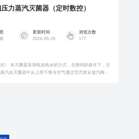
不锈钢压力蒸汽灭菌器（定时数控）
质
更新时间
浏览次数
家
2026-05-25
177
控） 本灭菌器采用电加热水的方式，在密闭的条件下，灭
热蒸汽在灭菌器中从上而下将冷空气通过导汽管从放汽阀排
时蒸汽释放潜热，产生高温饱和蒸汽，对需要灭菌的物品迅
灭菌温度后保压、保温一段时间，使微生物被杀灭，达到灭