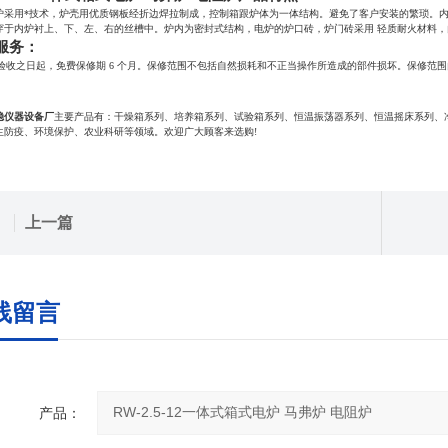
炉采用*技术，炉壳用优质钢板经折边焊拉制成，控制箱跟炉体为一体结构。避免了客户安装的繁琐。
穿于内炉衬上、下、左、右的丝槽中。炉内为密封式结构，电炉的炉口砖，炉门砖采用 轻质耐火材料
服务：
i终验收之日起，免费保修期 6 个月。保修范围不包括自然损耗和不正当操作所造成的部件损坏。保修
稳仪器设备厂
主要产品有：干燥箱系列、培养箱系列、试验箱系列、恒温振荡器系列、恒温摇床系列、
生防疫、环境保护、农业科研等领域。欢迎广大顾客来选购!
上一篇
线留言
产品：