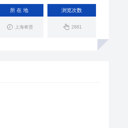
所 在 地
浏览次数
上海奉贤
2881