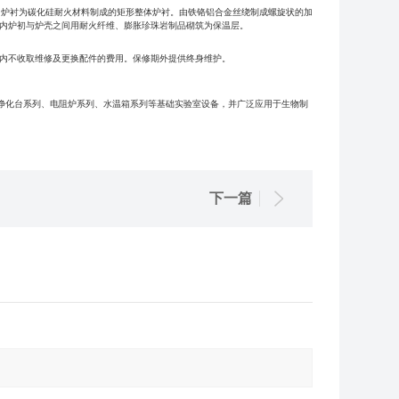
内炉衬为碳化硅耐火材料制成的矩形整体炉衬。由铁铬铝合金丝绕制成螺旋状的加
，内炉初与炉壳之间用耐火纤维、膨胀珍珠岩制品砌筑为保温层。
范围内不收取维修及更换配件的费用。保修期外提供终身维护。
净化台系列、电阻炉系列、水温箱系列等基础实验室设备，并广泛应用于生物制
下一篇