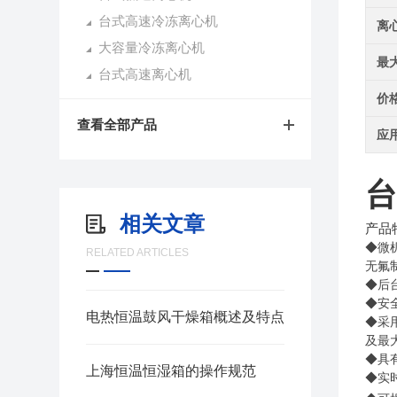
台式高速冷冻离心机
离
大容量冷冻离心机
最
台式高速离心机
价
查看全部产品
应
台
相关文章
产品
◆微
RELATED ARTICLES
无氟
◆后
◆安
电热恒温鼓风干燥箱概述及特点
◆采
及最
◆
具
上海恒温恒湿箱的操作规范
◆实