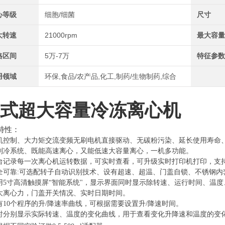
心等级
细胞/细菌
尺寸
大转速
21000rpm
最大容
格区间
5万-7万
特征参
用领域
环保,食品/农产品,化工,制药/生物制药,综合
式超大容量冷冻离心机
特性：
机控制、大力矩交流变频无刷电机直接驱动、无碳粉污染、延长使用寿命
制冷系统、既能高速离心，又能低速大容量离心，一机多功能
。
台记录每一次离心机运转数据，可实时查看，可升级实时打印机打印，支
全可靠
:
可选配
转子自动识别技术、设有超速、超温、门盖自锁、不锈钢内
用
5
寸高清触摸屏
“智能系统"，显示界面同时显示除转速、运行时间、温
大离心力，门盖开关情况、实时日期时间
。
有
10
个程序的升
/
降速率曲线，可根据需要设置升
/
降速时间。
时分别显示实际转速、温度的变化曲线，用于查看变化升降速和温度的变