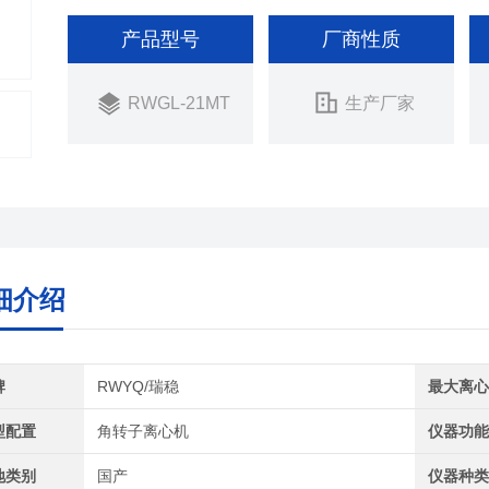
安全。
产品型号
厂商性质
RWGL-21MT
生产厂家
细介绍
牌
RWYQ/瑞稳
最大离
型配置
角转子离心机
仪器功
地类别
国产
仪器种