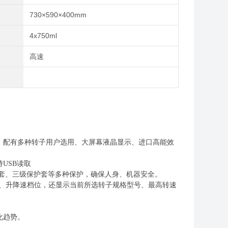
730×590×400mm
量
4x750ml
数
高速
、配有多种转子用户选用、大屏幕液晶显示、进口高能效
持
USB
读取
套、三级保护套等多种保护，确保人身、机器安全
。
度、升降速档位，还显示当前所选转子规格型号、最高转速
化趋势。