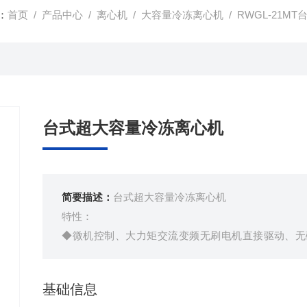
：
首页
/
产品中心
/
离心机
/
大容量冷冻离心机
/ RWGL-21
台式超大容量冷冻离心机
简要描述：
台式超大容量冷冻离心机
特性：
◆微机控制、大力矩交流变频无刷电机直接驱动、无
用、液晶显示、进口高能效无氟制冷系统、既能高速
◆后台记录每一次离心机运转数据，可实时查看，可升
基础信息
◆安全可靠:可选配转子自动识别技术、设有超速、超