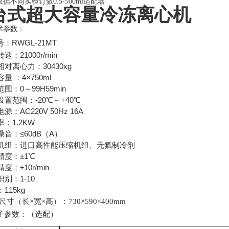
根据不同实验订做
0.5-
500
ml
适配器
台式超大容量冷冻离心机
术参数：
：RWGL-21MT
速：21000r/min
对离心力：30430xg
量 ：4×750ml
围：0～99H59min
设置范围：-20℃～+40℃
源：AC220V 50Hz 16A
：1.2KW
音：≤60dB（A）
机组：进口高性能压缩机组、无氟制冷剂
精度：±1℃
度：±10r/min
别：1-10
115kg
尺寸（长×宽×高）：
730
×
590
×
400
mm
子参数：（选配）