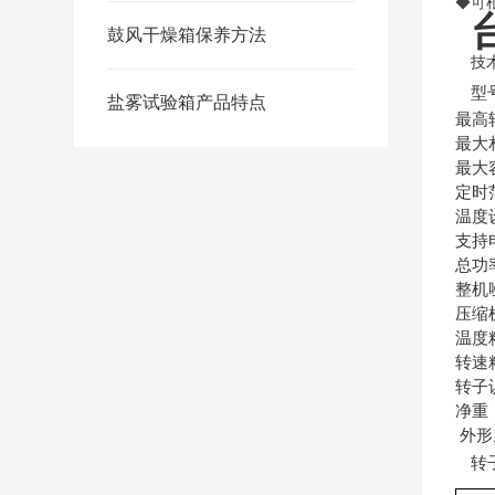
◆
可
鼓风干燥箱保养方法
技
型号
盐雾试验箱产品特点
最高转
最大相
最大容
定时范
温度
支持电
总功率
整机噪
压缩
温度
转速精
转子识
净重：
外形
转