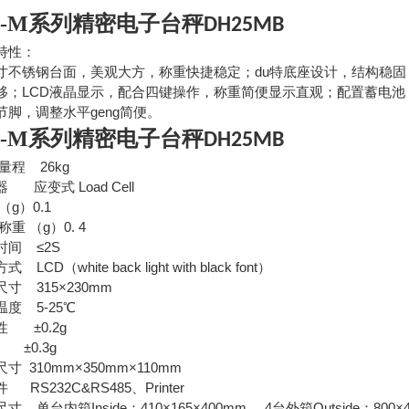
H-M系列精密电子台秤
DH25MB
特性：
寸不锈钢台面，美观大方，称重快捷稳定；du特底座设计，结构稳固，
移；LCD液晶显示，配合四键操作，称重简便显示直观；配置蓄电
节脚，调整水平geng简便。
H-M系列精密电子台秤
DH25MB
大量程 26kg
 应变式 Load Cell
（g）0.1
小称重 （g）0. 4
时间 ≤2S
 LCD（white back light with black font）
寸 315×230mm
度 5-25℃
性 ±0.2g
 ±0.3g
寸 310mm×350mm×110mm
 RS232C&RS485、Printer
寸 单台内箱Inside：410×165×400mm 4台外箱Outside：800×4