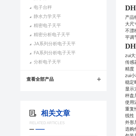
D
电子台秤
静水力学天平
产品
大尺
精密电子天平
不漂
精密分析电子天平
平调
JA系列分析电子天平
D
FA系列分析电子天平
zui
分析电子天平
传感器
精度 
zui
查看全部产品
稳定
显示方式
秤盘尺
使用温
重复
相关文章
线性
外形尺
RELATED ARTICLES
选购件
包装尺