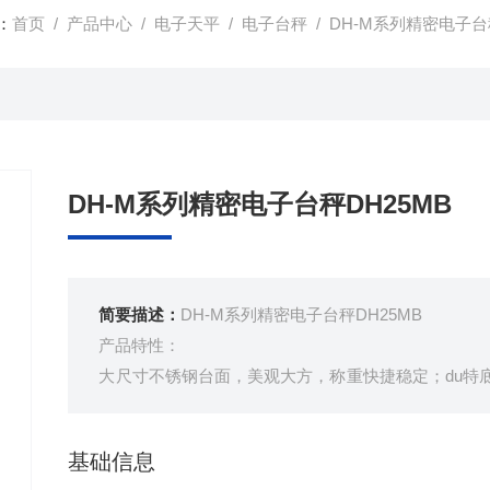
：
首页
/
产品中心
/
电子天平
/
电子台秤
/ DH-M系列精密电子台
DH-M系列精密电子台秤DH25MB
简要描述：
DH-M系列精密电子台秤DH25MB
产品特性：
大尺寸不锈钢台面，美观大方，称重快捷稳定；du特
o精度传感器，称重精que不漂移；LCD液晶显示，
保证不接电源亦可使用；前置水平指示器，四只水平调节
基础信息