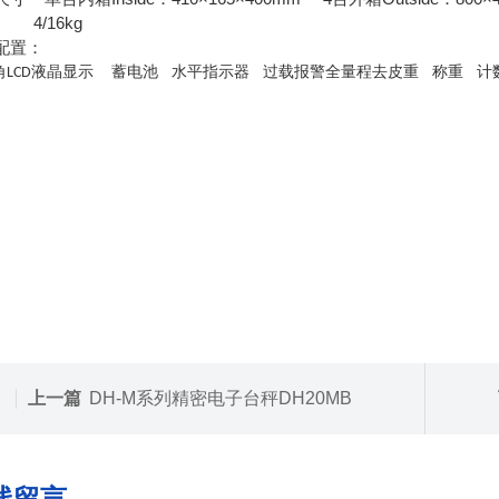
 4/16kg
配置：
角
液晶
显示
蓄电池
水平指示器
过载报警
全量程去皮重
称重
计
L
C
D
上一篇
DH-M系列精密电子台秤DH20MB
线留言