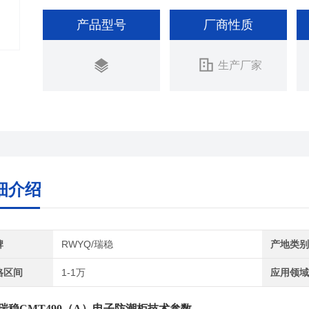
产品型号
厂商性质
生产厂家
细介绍
牌
RWYQ/瑞稳
产地类
格区间
1-1万
应用领
瑞稳
CMT490（A）电子防潮柜
技术参数