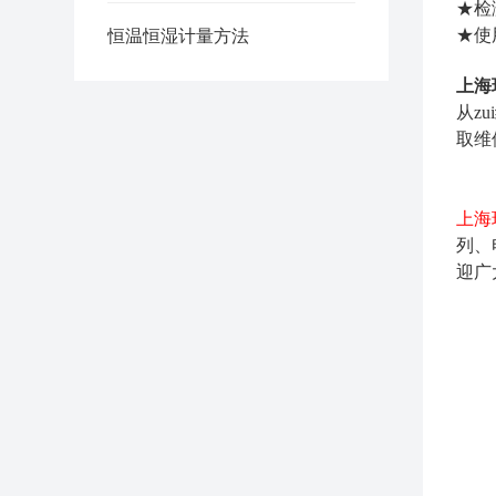
★检
★使
恒温恒湿计量方法
上海
从z
取维
上海
列、
迎广