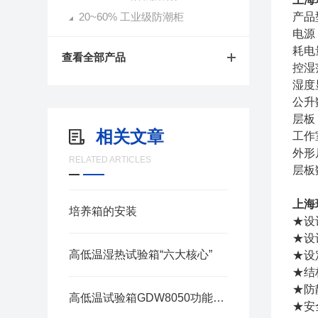
20~60% 工业级防潮柜
产品
电源：
耗电
查看全部产品
控湿
湿度
公升
层板
相关文章
工作室
外形尺
RELATED ARTICLES
层板
上海
培养箱的安装
★设
★设
高低温湿热试验箱“六大核心”
★设
★结
★防
高低温试验箱GDW8050功能特点
★安