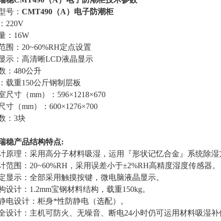
型号：
CMT490（A）电子防潮柜
220V
量：16W
范围：20~60%RH定点设置
显示：高清晰LCD液晶显示
数：480公升
：载重150公斤钢制层板
尺寸（mm）：596×1218×670
寸（mm）：600×1276×700
数：3块
瑞稳
产品结构特点:
计原理：采用高分子材料吸湿，运用『形状记忆合金』系统除湿
计范围：20~60%RH，采用误差小于±2%RH高精度湿度传感器。
定显示：全部采用触摸按键，微电脑液晶显示。
构设计：1.2mm宝钢材料结构，载重150kg。
静电设计：柜身*性防静电（选配）。
全设计：主机可防火、无噪音、断电24小时仍可运用材料吸湿补