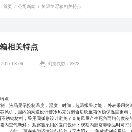
：
首页
/
公司新闻
/ 恒温恒湿箱相关特点
箱相关特点
17-03-06
浏览次数：2922
关特点
，液晶显示控制温度，湿度，时间，超温报警功能； 外表采用烤漆
离芯风机，国内的风道设计使冷热充分混合后吹至箱体确保温度更精
面不锈钢材料，采用圆弧形设计避免了直角风量产生死角而均匀度差
箱内空气新鲜； 观察窗采用的复门设计：观察内腔培养物品时可打
，，节能； 可在密闭环境进行培养（无光照）； 集成式制冷系统