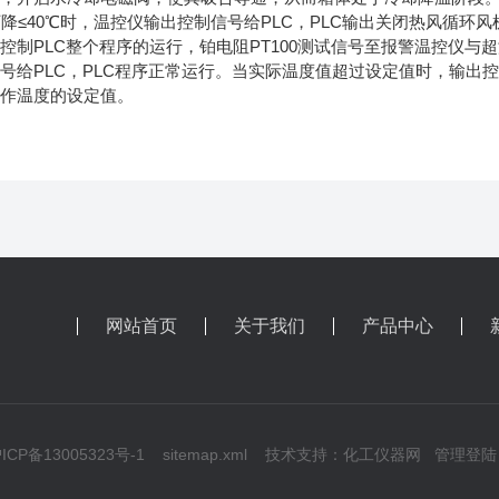
≤40℃时，温控仪输出控制信号给PLC，PLC输出关闭热风循环风机
控制PLC整个程序的运行，铂电阻PT100测试信号至报警温控仪
号给PLC，PLC程序正常运行。当实际温度值超过设定值时，输出控
工作温度的设定值。
网站首页
关于我们
产品中心
CP备13005323号-1
sitemap.xml
技术支持：
化工仪器网
管理登陆