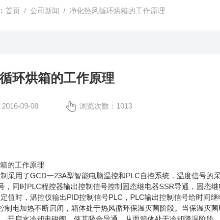
：
首页
/
公司新闻
/ 净化热风循环烘箱的工作原理
循环烘箱的工作原理
16-09-08
浏览次数：1013
烘箱的工作原理
采用了GCD一23A型智能电脑温控和PLC自控系统，温度信号的
信号，同时PLC程控器输出控制信号控制固态继电器SSR导通，固
值时，温控仪输出PID控制信号PLC，PLC输出控制信号给时间
D控制电加热不断启闭，箱体处于热风循环保温灭菌阶段。当保温灭菌
热，开启水冷却电磁阀，使其吸合导通，从而箱体处于冷却降温阶段