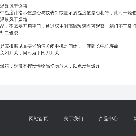
恒温鼓风干燥箱
孔中温度计指示值是否与仪表针或显示的温度值是否相符，此时干燥
恒温鼓风干燥箱
试品，不需要开启箱门，通过双重耐高温玻璃即可观察，箱门不宜常
冷却二破裂
作是应根据试品要求酌情关闭电机之间休，一便延长电机寿命
，关闭开关，同时落下闸刀开关
干燥箱，对带有挥发性物品切勿放入，以免发生爆炸
网站首页
关于我们
产品中心