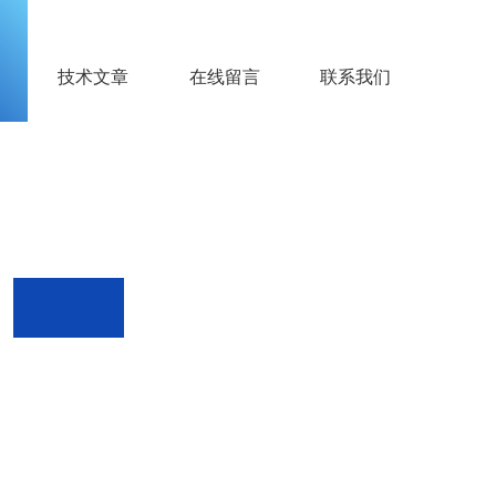
技术文章
在线留言
联系我们