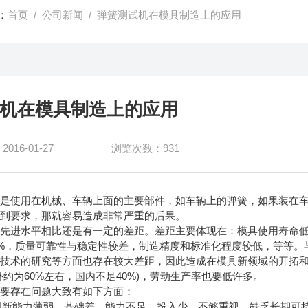
：
首页
/
公司新闻
/ 弹簧测试机在模具制造上的应用
机在模具制造上的应用
16-01-27
浏览次数：931
数是使用在机械、车辆上面的主要部件，如车辆上的弹簧，如果装在
达到要求，那就容易造成非常严重的后果。
先进水平相比还是有一定的差距。差距主要体现在：模具使用寿命低30%
50%，质量可靠性与稳定性较差，制造精度和标准化程度较低，等等
与技术的研究等方面也存在较大差距，因此造成在模具新领域的开拓
外约为60%左右，国内不足40%)，劳动生产率也要低许多。
主要存在问题大致有如下方面：
主创新能力薄弱。基础差、能力不足、投入少、不够重视、缺乏长期可