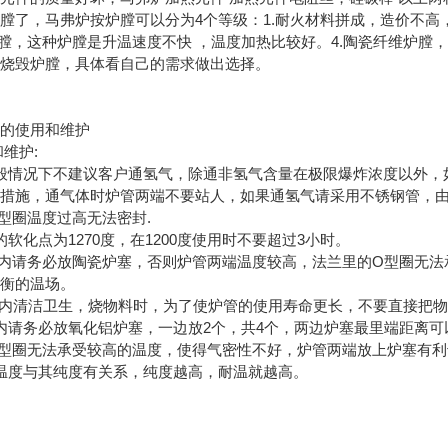
膛了，马弗炉按炉膛可以分为4个等级：1.耐火材料拼成，造价不高
炉膛，这种炉膛是升温速度不快 ，温度加热比较好。4.陶瓷纤维炉
易烧毁炉膛，具体看自己的需求做出选择。
管的使用和维护
维护:
般情况下不建议客户通氢气，除通非氢气含量在极限爆炸浓度以外，
全措施，通气体时炉管两端不要站人，如果通氢气请采用不锈钢管，
型圈温度过高无法密封.
软化点为1270度，在1200度使用时不要超过3小时。
管内请务必放陶瓷炉塞，否则炉管两端温度较高，法兰里的O型圈无
于形成均衡的温场。
管内清洁卫生，烧物料时，为了使炉管的使用寿命更长，不要直接
内请务必放氧化铝炉塞，一边放2个，共4个，两边炉塞最里端距离可
型圈无法承受较高的温度，使得气密性不好，炉管两端放上炉塞有利
温度与其纯度有关系，纯度越高，耐温就越高。