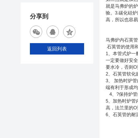
就是马弗炉的炉
验。3.碳化硅
分享到
高，所以也容
马弗炉内石英
石英管的使用和
返回列表
1、本管式炉一
一定要做好安
要水冷，否则O
2、石英管软化的
3、 加热时炉
端有利
4、?保持炉
5、加热时炉管
高，法兰里的O
6、石英管的耐